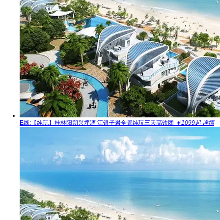
E线:【纯玩】桂林阳朔兴坪漓 江银子岩全景纯玩三天高铁团
￥1099起
详情