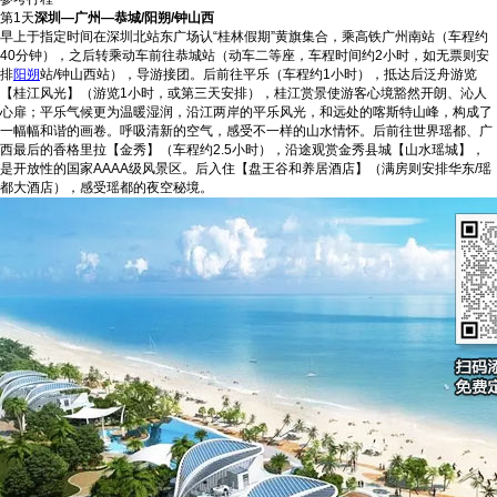
第1天
深圳—广州—恭城/阳朔/钟山西
早上于指定时间在深圳北站东广场认“桂林假期”黄旗集合，乘高铁广州南站（车程约
40分钟），之后转乘动车前往恭城站（动车二等座，车程时间约2小时，如无票则安
排
阳朔
站/钟山西站），导游接团。后前往平乐（车程约1小时），抵达后泛舟游览
【桂江风光】（游览1小时，或第三天安排），桂江赏景使游客心境豁然开朗、沁人
心扉；平乐气候更为温暖湿润，沿江两岸的平乐风光，和远处的喀斯特山峰，构成了
一幅幅和谐的画卷。呼吸清新的空气，感受不一样的山水情怀。后前往世界瑶都、广
西最后的香格里拉【金秀】（车程约2.5小时），沿途观赏金秀县城【山水瑶城】，
是开放性的国家AAAA级风景区。后入住【盘王谷和养居酒店】（满房则安排华东/瑶
都大酒店），感受瑶都的夜空秘境。