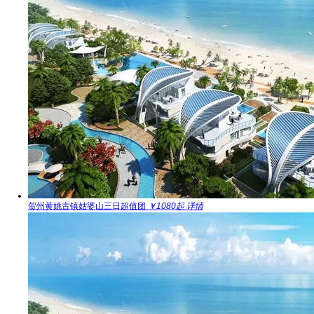
贺州黄姚古镇姑婆山三日超值团
￥1080起
详情