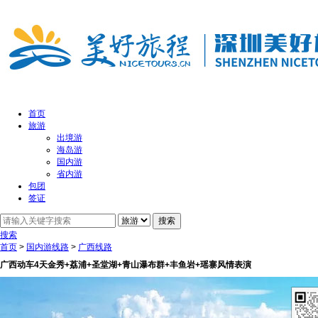
首页
旅游
出境游
海岛游
国内游
省内游
包团
签证
搜索
首页
>
国内游线路
>
广西线路
广西动车4天金秀+荔浦+圣堂湖+青山瀑布群+丰鱼岩+瑶寨风情表演