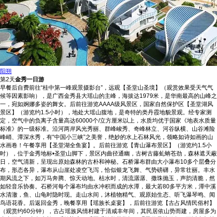
阳朔
第2天
金秀一日游
早餐后自费前往“桂中第一峰观景摄影台”，远观【圣堂山圣境】（观赏效果受天气气
候等因素影响），是广西金秀县大瑶山的主峰，海拔达1979米，是华南最高的山峰之
一，宛如婀娜多姿的舞女。后前往游览AAAA级风景区，国家自然保护区【圣堂湖风
景区】（游览约1.5小时），地处大瑶山腹地，是奇特的类丹霞地貌景观。经专家测
定，空气中的负离子含量高达60000个/立方厘米以上，水质均优于国家《地表水质量
标准》的一级标准。沿河两岸风光秀丽、群峰峻秀、奇峰林立、河谷纵横、山谷滩险
峰峭、潭深水秀，有“中国小三峡”之美誉，绝妙的水上石林风光，领略如诗如画的山
水画卷！午餐享用【圣堂湖全鱼宴】。后前往游览【青山瀑布景区】（游览约1.5小
时），位于金秀地标•圣堂山脚下，景区内曲径通幽，古树古藤虬蚺苍劲，森林遮天蔽
日，空气清新，呈现出原始森林的古朴和神秘。石桥瀑布群由大小瀑布10多个层叠分
布，形态各异，瀑布从山崖处凌空飞泻，恰似银龙飞舞、气势磅礴，异常壮丽。丰水
期风流之下，如万马奔腾、惊天动地。枯水时，清流潺潺、撒珠抛玉，声韵清脆，然
如轻音乐协奏。石桥河每个瀑布均由水冲积而成的水潭，最大若80多平方米，潭中溪
水清澈，鱼、山龟时隐时现。走山水间，沐植物精气、观原始生态、听飞瀑琴鸣、闻
鸟语花香。后返回金秀，晚餐享用【瑶族长桌宴】，后前往游览【古占风情民俗村】
（观赏约60分钟），古占瑶族风情村建于清咸丰年间，其民居依山势而建，房屋多为