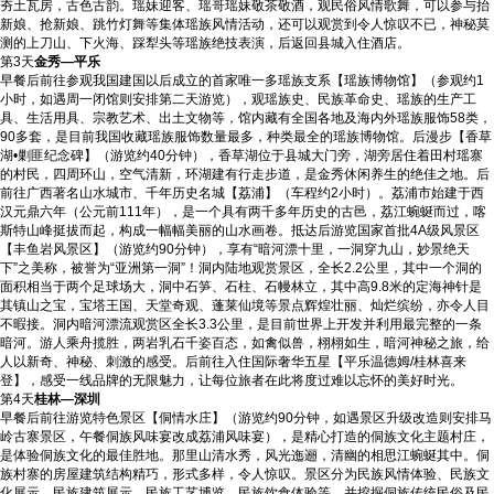
夯土瓦房，古色古韵。瑶妹迎客、瑶哥瑶妹敬茶敬酒，观民俗风情歌舞，可以参与抬
新娘、抢新娘、跳竹灯舞等集体瑶族风情活动，还可以观赏到令人惊叹不已，神秘莫
测的上刀山、下火海、踩犁头等瑶族绝技表演，后返回县城入住酒店。
第3天
金秀—平乐
早餐后前往参观我国建国以后成立的首家唯一多瑶族支系【瑶族博物馆】（参观约1
小时，如遇周一闭馆则安排第二天游览），观瑶族史、民族革命史、瑶族的生产工
具、生活用具、宗教艺术、出土文物等，馆内藏有全国各地及海内外瑶族服饰58类，
90多套，是目前我国收藏瑶族服饰数量最多，种类最全的瑶族博物馆。后漫步【香草
湖•剿匪纪念碑】（游览约40分钟），香草湖位于县城大门旁，湖旁居住着田村瑶寨
的村民，四周环山，空气清新，环湖建有行走步道，是金秀休闲养生的绝佳之地。后
前往广西著名山水城市、千年历史名城【荔浦】（车程约2小时）。荔浦市始建于西
汉元鼎六年（公元前111年），是一个具有两千多年历史的古邑，荔江蜿蜒而过，喀
斯特山峰挺拔而起，构成一幅幅美丽的山水画卷。抵达后游览国家首批4A级风景区
【丰鱼岩风景区】（游览约90分钟），享有“暗河漂十里，一洞穿九山，妙景绝天
下”之美称，被誉为“亚洲第一洞”！洞内陆地观赏景区，全长2.2公里，其中一个洞的
面积相当于两个足球场大，洞中石笋、石柱、石幔林立，其中高9.8米的定海神针是
其镇山之宝，宝塔王国、天堂奇观、蓬莱仙境等景点辉煌壮丽、灿烂缤纷，亦令人目
不暇接。洞内暗河漂流观赏区全长3.3公里，是目前世界上开发并利用最完整的一条
暗河。游人乘舟揽胜，两岩乳石千姿百态，如禽似兽，栩栩如生，暗河神秘之旅，给
人以新奇、神秘、刺激的感受。后前往入住国际奢华五星【平乐温德姆/桂林喜来
登】，感受一线品牌的无限魅力，让每位旅者在此将度过难以忘怀的美好时光。
第4天
桂林—深圳
早餐后前往游览特色景区【侗情水庄】（游览约90分钟，如遇景区升级改造则安排马
岭古寨景区，午餐侗族风味宴改成荔浦风味宴），是精心打造的侗族文化主题村庄，
是体验侗族文化的最佳胜地。那里山清水秀，风光迤逦，清幽的相思江蜿蜒其中。侗
族村寨的房屋建筑结构精巧，形式多样，令人惊叹。景区分为民族风情体验、民族文
化展示、民族建筑展示、民族工艺博览、民族饮食体验等，并挖掘侗族传统民俗及民