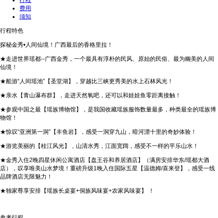
行程
费用
须知
行程特色
探秘金秀•人间仙境！广西最后的香格里拉！
★走进世界瑶都--广西金秀，一个最具有淳朴的民风、原始的民俗、最为幽美的人间
仙境！
★船游“人间瑶池”【圣堂湖】，穿越比三峡更秀美的水上石林风光！
★亲水【青山瀑布群】，走进天然氧吧，还可以和娃娃鱼零距离接触！
★参观中国之最【瑶族博物馆】，是我国收藏瑶族服饰数量最多，种类最全的瑶族博
物馆！
★惊叹“亚洲第一洞”【丰鱼岩】，感受一洞穿九山，暗河漂十里的奇妙体验！
★游览美丽的【桂江风光】，山清水秀，江面宽阔，感受不一样的平乐山水！
★金秀入住2晚四星休闲公寓酒店【盘王谷和养居酒店】（满房安排华东/瑶都大酒
店），叹享唯美山水梦境！重磅升级1晚入住国际五星【温德姆/喜来登】，感受一线
品牌酒店无限魅力！
★独家尊享安排【瑶族长桌宴+侗族风味宴+农家风味宴】 ！
参考行程