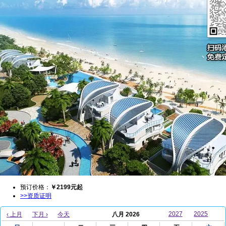
预订价格：
￥
2199
元起
>>资质证明
2027
2025
‹ 上月
下月 ›
今天
八月 2026