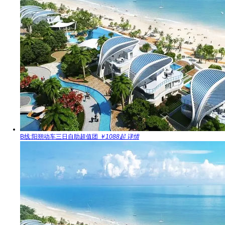
B线:阳朔动车三日自助超值团
￥1088起
详情