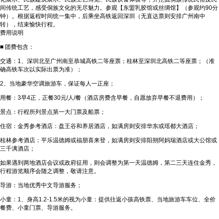
间传统工艺，感受侗族文化的无尽魅力。参观【东盟乳胶馆或丝绸馆】（参观约90分
钟）。根据返程时间统一集中，后乘坐高铁返回深圳（无直达票则安排广州南中
转），结束愉快行程。
费用说明
■ 团费包含：
交通：1、深圳北至广州南至恭城高铁二等座票；桂林至深圳北高铁二等座票；（准
确高铁车次以实际出票为准）；
2、当地豪华空调旅游车，保证每人一正座；
用餐：3早4正，正餐30元/人/餐（酒店房费含早餐，自愿放弃早餐不退费用）；
景点：行程所列景点第一大门票及船票；
住宿：金秀参考酒店：盘王谷和养居酒店，如满房则安排华东或瑶都大酒店；
桂林参考酒店：平乐温德姆或福朋喜来登，如满房则安排阳朔阿妈瑞酒店或大公馆或
三千漓酒店；
如果遇到两地酒店会议或政府征用，则会调整为第一天温德姆，第二三天连住金秀，
行程游览顺序会随之调整，敬请注意。
导游：当地优秀中文导游服务；
小童：1、身高1.2-1.5米的视为小童：提供往返小孩高铁票、当地旅游车车位、全价
餐费、小童门票、导游服务。