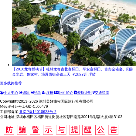
【2016龙脊插秧节】桂林龙脊古壮寨梯田、平安寨梯田、贵宾全猪宴、阳朔
金水岩、鲁家村、浪漫西街高铁三天
￥1099起
详情
更多线路推荐
个人中心
退出
登录
注册
公司简介
资质证明
交通指南
Copyright©2013~2026 深圳美好旅程国际旅行社有限公司
经营许可证号:L-GD-CJ00479
工信部备案:
粤ICP备14010628号-2
公司地址:深圳市福田区福田街道岗厦社区彩田南路3001号彩福大厦4层B103