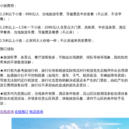
小孩费用：
1.2米以下小童：699元/人 当地旅游车费、导服费及半价套餐（不占床、不含早
餐）；
1.2米以上—1.5米一下小孩：1099元/人含景点大门票、高铁票、半价温泉票、酒店
早餐券、当地旅游车费、导服费及餐费（不占床）；
1.5米以上小孩：占床同大人价格一样；不占床减单房差费用；
预订须知
★旅游旺季，各景点、餐厅游客较多，可能会出现拥挤、排队等候等现象，因此给您
带来的不便敬请谅解；
★本行程为参考旅游行程，旅行社有权根据实际情况对行程游览先后顺序作出合理调
整，如遇旅行社不可控制因素（如塌方、塞车、天气、航班延误、车辆故障等原因）
导致无法按约定行程游览，旅行社负责协助解决或退还未产生的门票款，由此产生的
其它费用游客自理，旅行社不承担由此造成的损失及责任；
★韶关均为贫困山区，当地条件有限，酒店条件较差，且山区比较潮湿多蚊虫请自备
防虫水或清凉油，并请多欣赏山区风景，体验旅游乐趣，请对于山区的条件给予见
谅；
在线咨询
在线预订
电话咨询