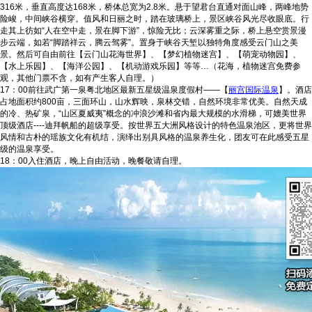
316米，垂直高度达168米，桥体总宽为2.8米。悬于望君台直通对面山峰，两峰地势
险峻，中间峡谷横穿。值风和日丽之时，踏在玻璃桥上，景区峡谷风光尽收眼底。行
走其上彷如“人在空中走，景在脚下游”，惊险无比；云深雾重之际，桥上悬空赏景漫
步云端，如若“脚踏祥云，腾云驾雾”。置身于峡谷天堑以独特角度感受云门山之美
景。然后可自由前往【云门山花海世界】、【梦幻植物迷宫】、【萌宠动物园】、
【水上乐园】、【海洋公园】、【机动游戏乐园】等等…（花海，植物迷宫免费参
观，其他门票不含，如有产生客人自理。）
17：00前往武广第一泉粤北地区最新五星级温泉度假村——【
丽宫国际温泉
】。酒店
占地面积约800亩，三面环山，山水辉映，泉林交错，自然环境非常优美。自然天成
的冷、热矿泉，“山区夏威夷”概念的冲浪沙滩和省内最大规模的水滑梯，可媲美世界
顶级酒店----迪拜帆船的超级享受。按世界五大洲风格设计的特色温泉池区，更将世界
风情和古朴的瑶族文化有机结，演绎出别具风格的温泉养生化，团友可在此感受五星
级的温泉享受。
18：00入住酒店，晚上自由活动，晚餐敬请自理。