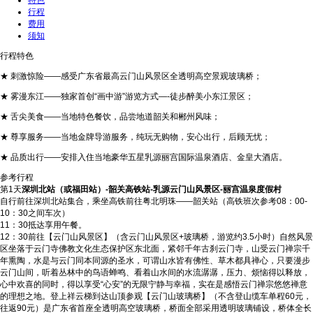
特色
行程
费用
须知
行程特色
★ 刺激惊险——感受广东省最高云门山风景区全透明高空景观玻璃桥；
★ 雾漫东江——独家首创“画中游”游览方式—-徒步醉美小东江景区；
★ 舌尖美食——当地特色餐饮，品尝地道韶关和郴州风味；
★ 尊享服务——当地金牌导游服务，纯玩无购物，安心出行，后顾无忧；
★ 品质出行——安排入住当地豪华五星乳源丽宫国际温泉酒店、金皇大酒店。
参考行程
第1天
深圳北站（或福田站）-韶关高铁站-乳源云门山风景区-丽宫温泉度假村
自行前往深圳北站集合，乘坐高铁前往粤北明珠——韶关站（高铁班次参考08：00-
10：30之间车次）
11：30抵达享用午餐。
12：30前往【云门山风景区】（含云门山风景区+玻璃桥，游览约3.5小时）自然风景
区坐落于云门寺佛教文化生态保护区东北面，紧邻千年古刹云门寺，山受云门禅宗千
年熏陶，水是与云门同本同源的圣水，可谓山水皆有佛性、草木都具禅心，只要漫步
云门山间，听着丛林中的鸟语蝉鸣、看着山水间的水流潺潺，压力、烦恼得以释放，
心中欢喜的同时，得以享受“心安”的无限宁静与幸福，实在是感悟云门禅宗悠悠禅意
的理想之地。登上祥云梯到达山顶参观【云门山玻璃桥】（不含登山缆车单程60元，
往返90元）是广东省首座全透明高空玻璃桥，桥面全部采用透明玻璃铺设，桥体全长