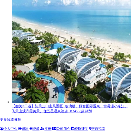
【韶关3日游】韶关云门山风景区+玻璃桥、丽宫国际温泉、赏雾漫小东江、
飞天山观丹霞美景、住五星温泉酒店
￥1499起
详情
更多线路推荐
个人中心
退出
登录
注册
公司简介
资质证明
交通指南