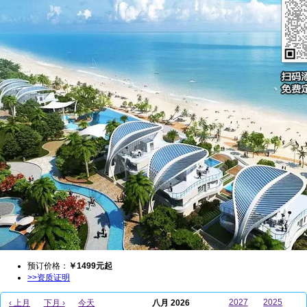
预订价格：
￥
1499
元起
>>资质证明
2027
2025
‹ 上月
下月 ›
今天
八月 2026