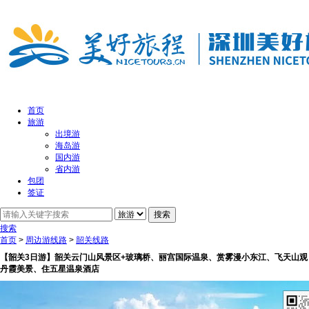
首页
旅游
出境游
海岛游
国内游
省内游
包团
签证
搜索
首页
>
周边游线路
>
韶关线路
【韶关3日游】韶关云门山风景区+玻璃桥、丽宫国际温泉、赏雾漫小东江、飞天山观
丹霞美景、住五星温泉酒店