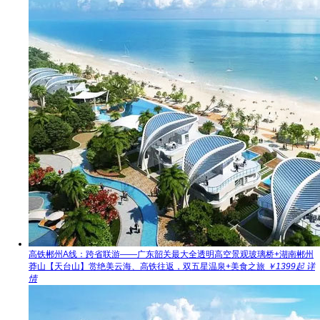
高铁郴州A线：跨省联游——广东韶关最大全透明高空景观玻璃桥+湖南郴州
莽山【天台山】赏绝美云海、高铁往返，双五星温泉+美食之旅
￥1399起
详
情