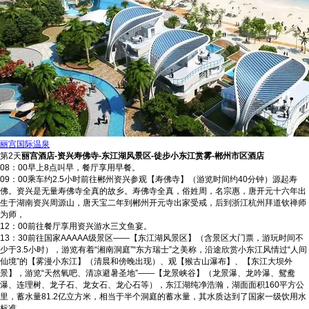
丽宫国际温泉
第2天
丽宫酒店-资兴寿佛寺-东江湖风景区-徒步小东江赏雾-郴州市区酒店
08：00早上8点叫早，餐厅享用早餐。
09：00乘车约2.5小时前往郴州资兴参观【寿佛寺】（游览时间约40分钟）源起寿
佛。资兴是无量寿佛寺全真的故乡。寿佛寺全真，俗姓周，名宗惠，唐开元十六年出
生于湖南资兴周源山，唐天宝二年到郴州开元寺出家受戒，后到浙江杭州拜道钦禅师
为师，
12：00前往餐厅享用资兴游水三文鱼宴。
13：30前往国家AAAAA级景区——【东江湖风景区】（含景区大门票，游玩时间不
少于3.5小时），游览有着“湘南洞庭”“东方瑞士”之美称，沿途欣赏小东江风情过“人间
仙境”的【雾漫小东江】（清晨和傍晚出现）、观【猴古山瀑布】、【东江大坝外
景】，游览“天然氧吧、清凉避暑圣地”——【龙景峡谷】（龙景瀑、龙吟瀑、鸳鸯
瀑、连理树、龙子石、龙女石、龙心石等），东江湖纯净浩瀚，湖面面积160平方公
里，蓄水量81.2亿立方米，相当于半个洞庭的蓄水量，其水质达到了国家一级饮用水
标准。