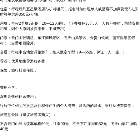
时间始发或荟城站会改为福田站，或经广州南中转等
住宿：行程所列五星级酒店2人1标准间，报名时如出现单人或酒店不加床及无3人房
时补单房差350元/人/晚
用餐：全程2早餐3正餐，10—12人/围；（正餐餐标35元/人，人数不够时，酌情安排
用餐，因个人原因放弃用餐，不退费用）
门票：云门山玻璃桥、东江湖风景区、飞天山风景区、金贵白银城、丽宫温泉度假
村；（自费项目除外）
交通：行程中当地空调旅游车，按人数定车型（9—55座，保证一人一座；）
导游：优秀地接导游服务费：
保险：旅行社责任险；
费用不含：
深圳高铁站往返费用；
行程中位列明的景点及行程外产生的个人消费；酒店内的酒水、饮料及洗衣费等；
旅游意外险（建议旅游者购买）；
不含云门山登山缆车单程60元，往返90元、不含东江湖游船32元、飞天山翠江游船
40元