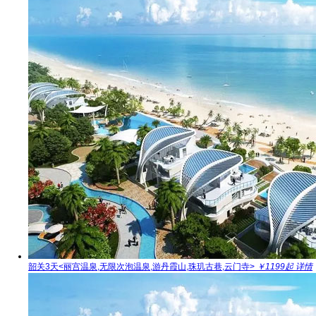
韶关3天<丽宫温泉,无限次泡温泉,游丹霞山,珠玑古巷,云门寺>
￥1199起
详情