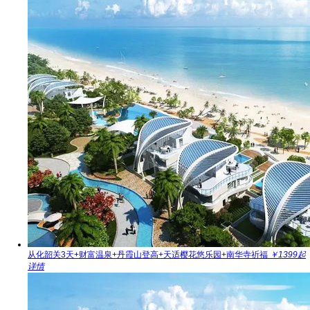
从化韶关3天+财富温泉+丹霞山登高+天适樱花悠乐园+南华寺祈福
￥1399起
详情