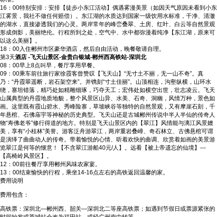
16：00特别安排：安排【徒步小东江活动】偶遇雾漫美景（如因天气原因未看到小东
江雾景，我社不做任何赔偿）。东江湖的水质达到国家一级饮用水标准，干净、清澈
的湖水，直接渗透我们的心灵。两岸常年的峰峦叠翠、土房、红叶、白云等自然景观
形成倒影，美丽绝伦。行程所到之处，空气中、水中都弥漫着纯净【东江湖，原来可
以这么美丽】。
18：00入住郴州市区豪华酒店，然后自由活动，晚餐敬请自理。
第3天
酒店 -飞天山景区-金贵白银城-郴州西高铁站-深圳北
08：00早上8点叫早，餐厅享用早餐。
09：00乘车前往旅行家徐霞客曾赞叹【飞天山】“无寸土不丽，无一山不奇”。真
乃：“丹霞翠遥断，岩石架空来”。并镌刻“寸土佳丽”。山顶相连，沟壑纵横，山环水
绕，寨坦错落，精巧处如精雕细琢，巧夺天工；宏伟处如横空出世，壮志凌云。飞天
山属典型的丹霞地质地貌，整个风景区山异、水美、石奇、洞幽，风情万种，景色如
画。这里既有霞山碧水、秀峰险寨，草坡峡谷等独特的自然景观，又有摩崖石刻，千
年悬棺、石佛庙宇等神秘的历史典型。飞天山还是古城郴州传说中半人半仙的传奇人
物“寿佛老爷”修行得道的地方。特别是飞天山景区内的【翠江】风情能与漓江风景媲
美，享有“小桂林”美誉。游客泛舟游翠江，两岸重岩叠嶂、奇石林立、古佛悬棺可谓
是演绎了曲曲动人的传奇。带着愉悦的心情、听着欢快的曲调、欣赏着如画的美景游
览翠江是何等的惬意！【不含翠江游船40元/人】。远看【被上帝遗忘的仙境】---
【高椅岭风景区】。
12：00前往餐厅享用郴州风味农家宴。
13：00结束愉快的行程，乘坐14-16点左右的高铁返回温馨的家。
费用说明
费用包含：
高铁票：深圳北—郴州西、韶关—深圳北二等座高铁票；如遇到节假日或票源紧张的